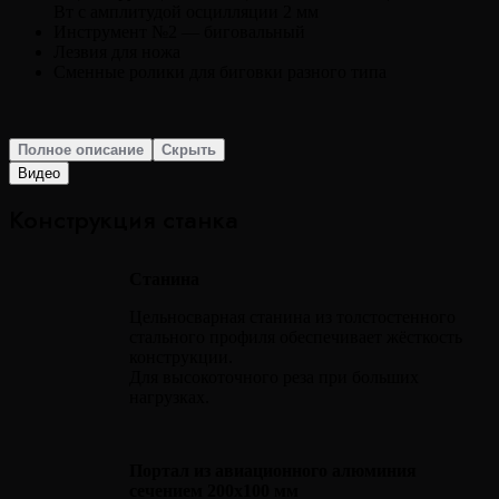
Вт с амплитудой осцилляции 2 мм
Инструмент №2 — биговальный
Лезвия для ножа
Сменные ролики для биговки разного типа
Полное описание
Скрыть
Видео
Конструкция станка
Станина
Цельносварная станина из толстостенного
стального профиля обеспечивает жёсткость
конструкции.
Для высокоточного реза при больших
нагрузках.
Портал из авиационного алюминия
сечением 200х100 мм