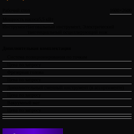
Рабочий стол
1600×2600
Мощность насоса
5,5 кВт
Инструмент
Биговальный инструмент, Электрический
тангенциальный осциллирующий нож
Система позиционирования по точкам
Цена по запросу
Фрезерная голова
Цена по запросу
Дополнительный сменный инструмент (в ассортименте)
Цена по запросу
Вакуумный мат
Цена по запросу