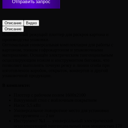
Отправить запрос
Описание
Видео
Описание
Планшетный режущий плоттер для раскроя картона и
производства упаковки.
Оптимальная универсальная комплектация для работы с
картоном, тонким гофрокартоном и упаковочными
материалами. Оснащён электрическим тангенциальным
осциллирующим ножом и инструментом биговки, что
позволяет выполнять точную резку и линии сгиба при
изготовлении коробок, открыток, конвертов и другой
упаковочной продукции.
В комплекте:
Плоттер с рабочим полем 1600х2100
Вакуумный стол с войлочным покрытием
Насос 5,5 кВт
Универсальное поворотное место для установки
инструмента — 2 шт
Инструмент №1 — универсальный электрический
осциллирующий тангенциальный нож мощностью 170