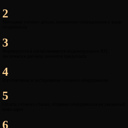
2
Менеджер уточнит детали, назначение оборудования и ваши
потребности
3
Формируется и согласовывается индивидуальное КП,
заключается договор, вносится предоплата
4
Изготовление и тестирование готового оборудования
5
Оплата готового станка, отправка оборудования на указанный
вами адрес
6