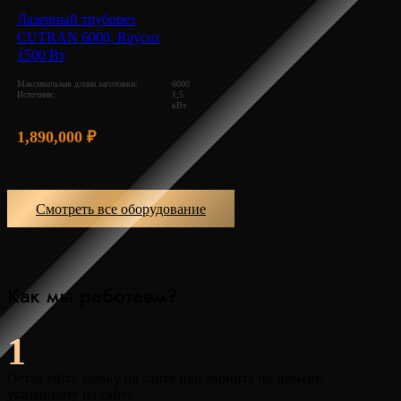
Лазерный труборез
CUTRAN 6000, Raycus
1500 Вт
Максимальная длина заготовки:
6000
Источник:
1,5
кВт
1,890,000
₽
Смотреть все оборудование
Как мы работаем?
1
Оставляйте заявку на сайте или звоните по номеру,
указанному на сайте