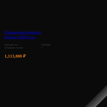
Планшетный принтер
Insignis i3200х2 шт
Рабочий стол:
1000х600
Печающие головы
2
1,113,800
₽