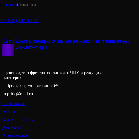
Главная
Страницы
Планшетные режущие плоттеры OCELOT
+7 (920) 104-15-38
Калибровка камеры считывания меток на планшетном
режущем плоттере
Производство фрезерных станков с ЧПУ и режущих
плоттеров
г. Ярославль, ул. Гагарина, 65
in.pride@mail.ru
О компании
Акции
Как мы работаем
Для кого?
Виды станков